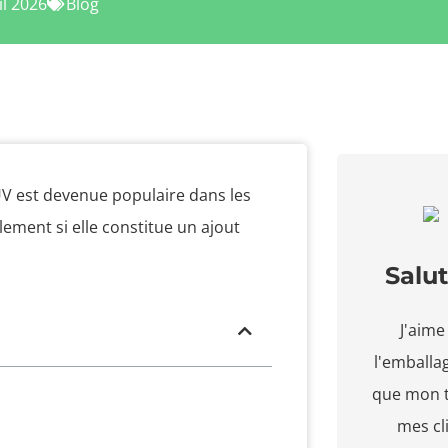
il 2026
Blog
V est devenue populaire dans les
ment si elle constitue un ajout
Salut
J'aime
l'emballa
que mon t
mes cl